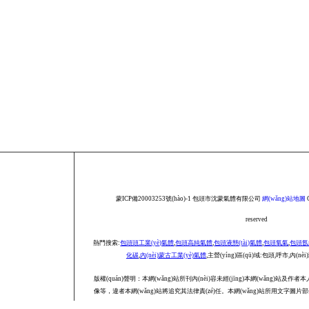
蒙ICP備20003253號(hào)-1
包頭市沈蒙氣體有限公司
網(wǎng)站地圖
C
reserved
熱門搜索:
包頭頭工業(yè)氣體
,
包頭高純氣體
,
包頭液態(tài)氣體
,
包頭氧氣
,
包頭氬
化碳
,
內(nèi)蒙古工業(yè)氣體
,
主營(yíng)區(qū)域:包頭,呼市,內(
版權(quán)聲明：本網(wǎng)站所刊內(nèi)容未經(jīng)本網(wǎng)站及作
像等，違者本網(wǎng)站將追究其法律責(zé)任。本網(wǎng)站所用文字圖片部