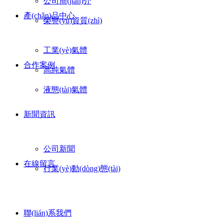
公司簡(jiǎn)介
產(chǎn)品中心
榮譽(yù)資質(zhì)
工業(yè)氣體
合作案例
高純氣體
液態(tài)氣體
新聞資訊
公司新聞
在線留言
行業(yè)動(dòng)態(tài)
聯(lián)系我們