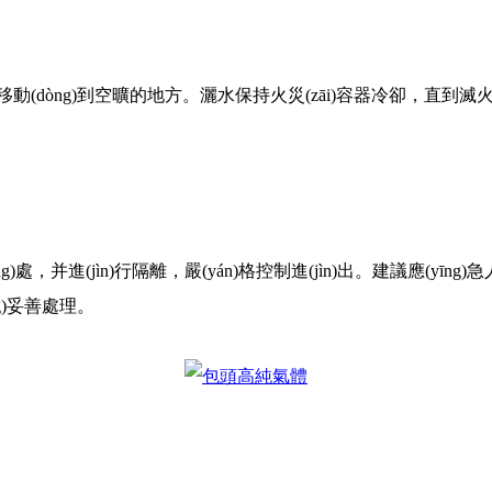
(dòng)到空曠的地方。灑水保持火災(zāi)容器冷卻，直到滅火結(jié
處，并進(jìn)行隔離，嚴(yán)格控制進(jìn)出。建議應(
妥善處理。