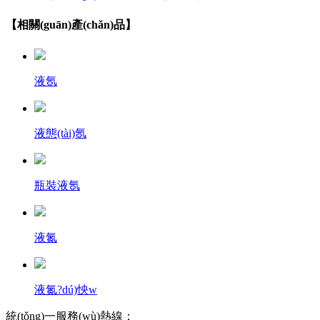
【相關(guān)產(chǎn)品】
液氬
液態(tài)氬
瓶裝液氬
液氮
液氮?dú)怏w
統(tǒng)一服務(wù)熱線：