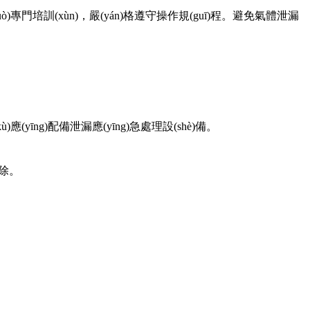
)專門培訓(xùn)，嚴(yán)格遵守操作規(guī)程。避免氣體泄漏
)應(yīng)配備泄漏應(yīng)急處理設(shè)備。
刪除。