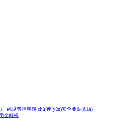
)、純度管控與儲(chǔ)運(yùn)安全要點(diǎn)
全使用全解析