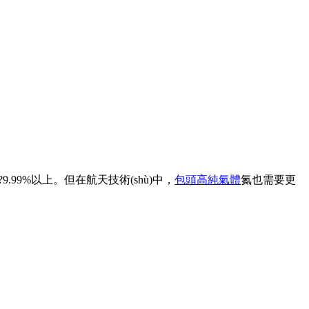
.99%以上。但在航天技術(shù)中，
包頭高純氣體
氮也需要更