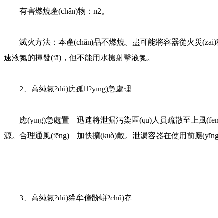
有害燃燒產(chǎn)物：n2。
滅火方法：本產(chǎn)品不燃燒。盡可能將容器從火災(zāi)移動
速液氮的揮發(fā)，但不能用水槍射擊液氮。
2、高純氮?dú)庑孤?yīng)急處理
應(yīng)急處置：迅速將泄漏污染區(qū)人員疏散至上風(fēng)
源。合理通風(fēng)，加快擴(kuò)散。泄漏容器在使用前應(yīng)
3、高純氮?dú)獾牟僮骱蛢?chǔ)存