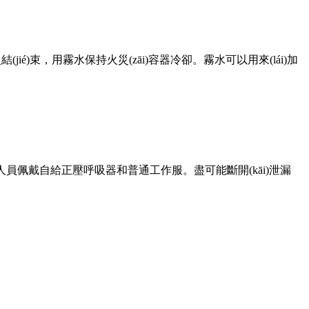
)束，用霧水保持火災(zāi)容器冷卻。霧水可以用來(lái)加
yīng)急人員佩戴自給正壓呼吸器和普通工作服。盡可能斷開(kāi)泄漏