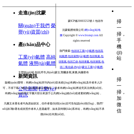
走進(jìn)沈蒙
掃
蒙ICP備20003253號-1
包頭市
關(guān)于我們
榮
一
沈蒙氣體有限公司
網(wǎng)站地
譽(yù)資質(zhì)
掃，
圖
Copyright ©
www.
btsmqt.com
All
手
rights reserved
產(chǎn)品中心
機
熱門搜索:
包頭頭工業(yè)氣體
,
包頭高
(jī)
工業(yè)氣體
高純
純氣體
,
包頭液態(tài)氣體
,
包頭氧氣
,
包
站
頭氬氣
,
包頭乙炔
,
包頭液氮
,
包頭液氬
,
包
氣體
液態(tài)氣體
頭二氧化碳
,
內(nèi)蒙古工業(yè)氣體
,
主營區(qū)域:包頭,呼市,內(nèi)蒙古,鄂爾多斯,東勝,烏蘭察布
新聞資訊
掃
版權(quán)聲明：本網(wǎng)站所刊內(nèi)容未經(jīng)本網(wǎng)站及作者本人許
一
公司新聞
行業(yè)
可，不得下載、轉(zhuǎn)載或建立鏡像等，違者本網(wǎng)站將追究其法律責(zé)任。
掃，
本網(wǎng)站所用文字圖片部分來源于公共網(wǎng)絡(luò)或者素材網(wǎng)站，
資訊
加
凡圖文未署名者均為原始狀況，
但作者發(fā)現(xiàn)后可告知認(rèn)領(lǐng)，我們?
微
nèi)詴皶r署名或依照作者本人意愿處理，如未及時聯(lián)系本站，本網(wǎng)站不承
信
擔(dān)任何責(zé)任。